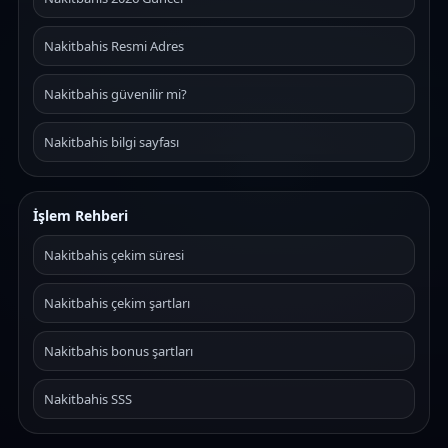
Nakitbahis Resmi Adres
Nakitbahis güvenilir mi?
Nakitbahis bilgi sayfası
İşlem Rehberi
Nakitbahis çekim süresi
Nakitbahis çekim şartları
Nakitbahis bonus şartları
Nakitbahis SSS