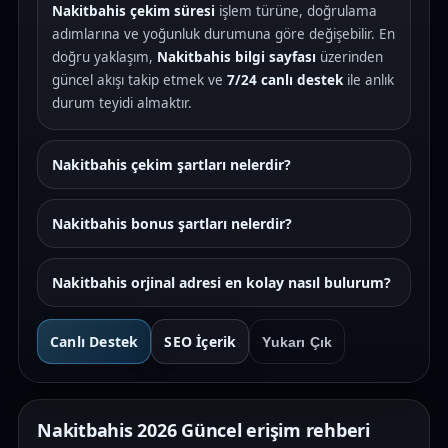
Nakitbahis çekim süresi
işlem türüne, doğrulama
adımlarına ve yoğunluk durumuna göre değişebilir. En
doğru yaklaşım,
Nakitbahis bilgi sayfası
üzerinden
güncel akışı takip etmek ve
7/24 canlı destek
ile anlık
durum teyidi almaktır.
Nakitbahis çekim şartları nelerdir?
Nakitbahis bonus şartları nelerdir?
Nakitbahis orjinal adresi en kolay nasıl bulurum?
Canlı Destek
SEO İçerik
Yukarı Çık
Nakitbahis 2026 Güncel erişim rehberi