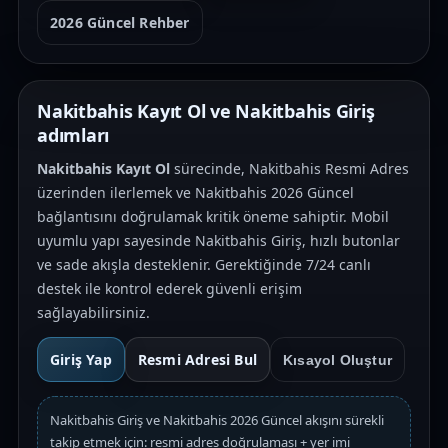
2026 Güncel Rehber
Nakitbahis Kayıt Ol ve Nakitbahis Giriş
adımları
Nakitbahis Kayıt Ol
sürecinde, Nakitbahis Resmi Adres
üzerinden ilerlemek ve Nakitbahis 2026 Güncel
bağlantısını doğrulamak kritik öneme sahiptir. Mobil
uyumlu yapı sayesinde Nakitbahis Giriş, hızlı butonlar
ve sade akışla desteklenir. Gerektiğinde 7/24 canlı
destek ile kontrol ederek güvenli erişim
sağlayabilirsiniz.
Giriş Yap
Resmi Adresi Bul
Kısayol Oluştur
Nakitbahis Giriş ve Nakitbahis 2026 Güncel akışını sürekli
takip etmek için: resmi adres doğrulaması + yer imi