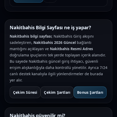
Nakitbahis Bilgi Sayfası ne iş yapar?
Nakitbahis bilgi sayfası
; Nakitbahis Giriş akışını
sadeleştiren,
Nakitbahis 2026 Güncel
bağlantı
mantığını açıklayan ve
Nakitbahis Resmi Adres
doğrulama ipuçlarını tek yerde toplayan içerik alanıdır.
Bu sayede Nakitbahis güncel giriş ihtiyacı, güvenli
erişim alışkanlığıyla daha kontrollü yönetilir. Ayrıca 7/24
canlı destek kanalıyla ilgili yönlendirmeler de burada
yer alır.
Çekim Süresi
Çekim Şartları
Bonus Şartları
Nakitbahis güvenilir mi?